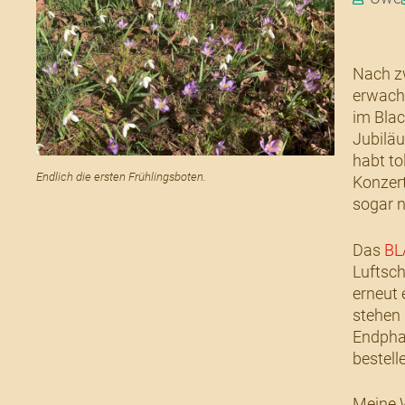
Nach zw
erwacht
im Blac
Jubiläu
habt to
Endlich die ersten Frühlingsboten.
Konzert
sogar n
Das
BL
Luftsch
erneut 
stehen 
Endphas
bestell
Meine W