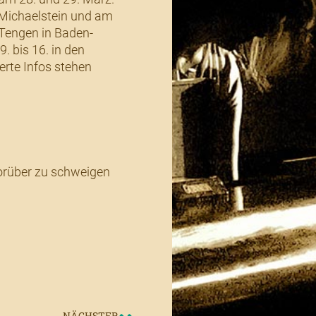
r Michaelstein und am
Tengen in Baden-
 bis 16. in den
erte Infos stehen
orüber zu schweigen
NÄCHSTER