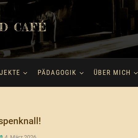
D CAFÉ
JEKTE
PÄDAGOGIK
ÜBER MICH
spenknall!
4. März 2026