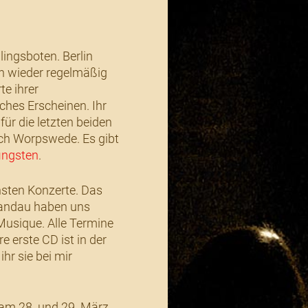
lingsboten. Berlin
on wieder regelmäßig
te ihrer
ches Erscheinen. Ihr
für die letzten beiden
ach Worpswede. Es gibt
ingsten
.
sten Konzerte. Das
pandau haben uns
 Musique. Alle Termine
 erste CD ist in der
hr sie bei mir
am 28. und 29. März.