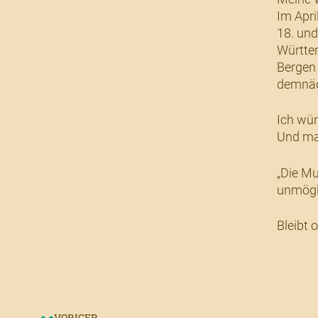
Im Apri
18. und
Württem
Bergen 
demnäc
Ich wün
Und mac
„Die Mu
unmögli
Bleibt 
VORIGER