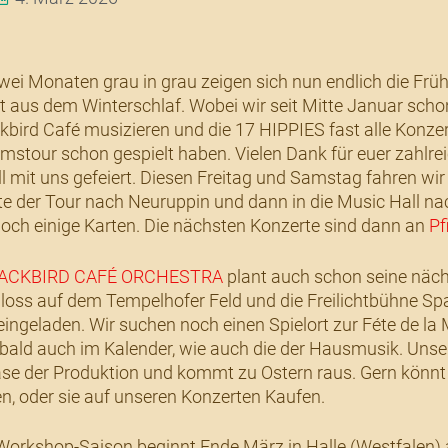
ei Monaten grau in grau zeigen sich nun endlich die Früh
 aus dem Winterschlaf. Wobei wir seit Mitte Januar sch
kbird Café musizieren und die 17 HIPPIES fast alle Konzer
mstour schon gespielt haben. Vielen Dank für euer zahlrei
ll mit uns gefeiert. Diesen Freitag und Samstag fahren wir 
e der Tour nach Neuruppin und dann in die Music Hall n
och einige Karten. Die nächsten Konzerte sind dann an
Pf
ACKBIRD CAFÉ ORCHESTRA
plant auch schon seine näch
loss auf dem Tempelhofer Feld und die Freilichtbühne S
eingeladen. Wir suchen noch einen Spielort zur Féte de la
bald auch im Kalender, wie auch die der Hausmusik. Unsere
e der Produktion und kommt zu Ostern raus. Gern könnt i
en, oder sie auf unseren Konzerten Kaufen.
orkshop-Saison beginnt Ende März in Halle (Westfalen) 