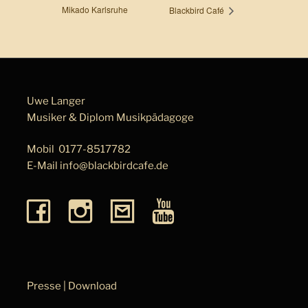
Mikado Karlsruhe
Blackbird Café
Uwe Langer
Musiker & Diplom Musik­pä­da­go­ge
Mobil
0177-8517782
E-Mail
info@blackbirdcafe.de
Presse | Download