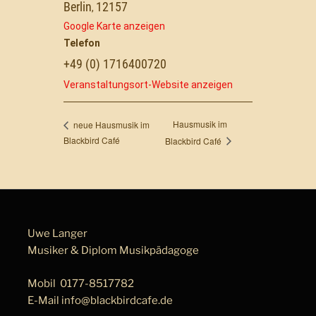
Berlin
12157
,
Google Karte anzeigen
Telefon
+49 (0) 1716400720
Veranstaltungsort-Website anzeigen
Hausmusik im
neue Hausmusik im
Blackbird Café
Blackbird Café
Uwe Langer
Musiker & Diplom Musik­pä­da­go­ge
Mobil
0177-8517782
E-Mail
info@blackbirdcafe.de