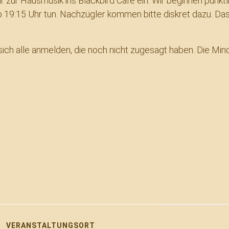
r zur Hausmusik ins Blackbird Café ein. Wir beginnen pünkt
19:15 Uhr tun. Nachzügler kommen bitte diskret dazu. Das
ich alle anmelden, die noch nicht zugesagt haben. Die Minde
VERANSTALTUNGSORT