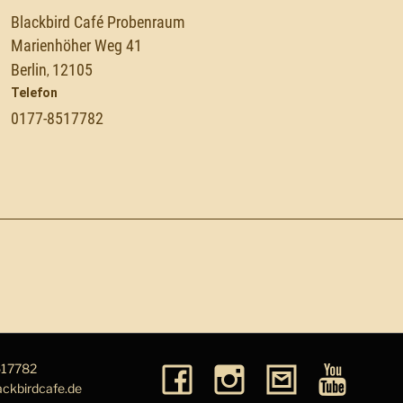
Blackbird Café Probenraum
Marienhöher Weg 41
Berlin
12105
,
Telefon
0177-8517782
517782
ackbirdcafe.de