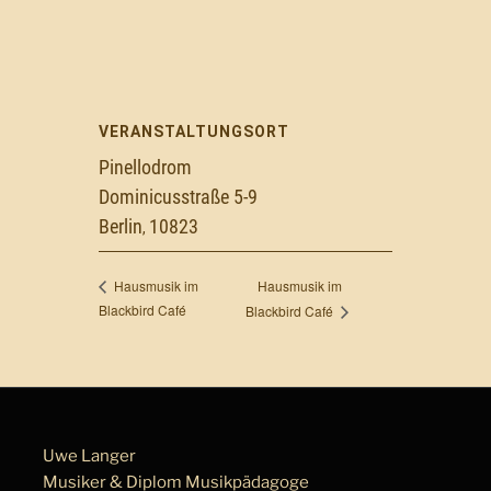
VERANSTALTUNGSORT
Pinellodrom
Dominicusstraße 5-9
Berlin
10823
,
Hausmusik im
Hausmusik im
Blackbird Café
Blackbird Café
Uwe Langer
Musiker & Diplom Musik­pä­da­go­ge