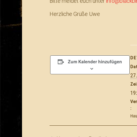
Bitte meldet euch unter
info@blackbi
Herzliche Grüße Uwe
DE
Zum Kalender hinzufügen
Da
27
Zei
19
Ve
:
Hau