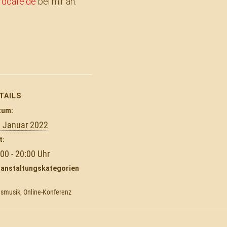
rdcafe.de
bei mir an.
TAILS
tum:
. Januar 2022
t:
:00 - 20:00
ranstaltungskategorien
smusik
,
Online-Konferenz