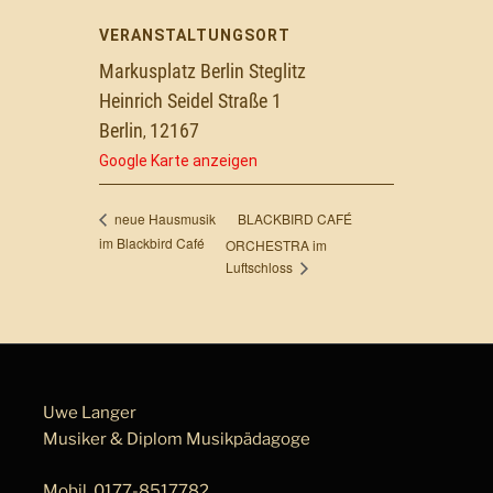
VERANSTALTUNGSORT
Markusplatz Berlin Steglitz
Heinrich Seidel Straße 1
Berlin
12167
,
Google Karte anzeigen
BLACKBIRD CAFÉ
neue Hausmusik
im Blackbird Café
ORCHESTRA im
Luftschloss
Uwe Langer
Musiker & Diplom Musik­pä­da­go­ge
Mobil
0177-8517782