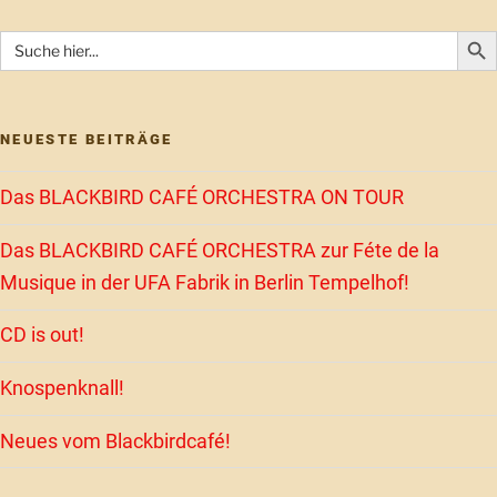
Search But
Search
for:
NEUESTE BEITRÄGE
Das BLACKBIRD CAFÉ ORCHESTRA ON TOUR
Das BLACKBIRD CAFÉ ORCHESTRA zur Féte de la
Musique in der UFA Fabrik in Berlin Tempelhof!
CD is out!
Knospenknall!
Neues vom Blackbirdcafé!