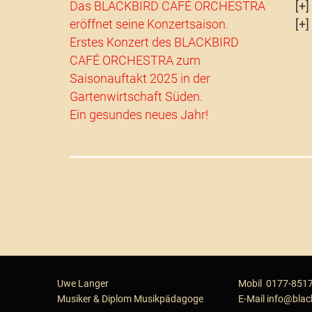
Das BLACKBIRD CAFÉ ORCHESTRA
eröffnet seine Konzertsaison.
Erstes Konzert des BLACKBIRD
CAFÉ ORCHESTRA zum
Saisonauftakt 2025 in der
Gartenwirtschaft Süden.
Ein gesundes neues Jahr!
Uwe Langer
Mobil
0177-851
Musiker & Diplom Musik­pä­da­go­ge
E-Mail
info@blac